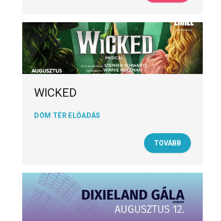
WICKED
DÓM TÉR ELŐADÁS
TOVÁBB