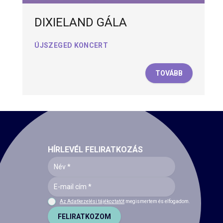
DIXIELAND GÁLA
ÚJSZEGED KONCERT
TOVÁBB
HÍRLEVÉL FELIRATKOZÁS
Az Adatkezelési tájékoztatót
megismertem és elfogadom.
FELIRATKOZOM