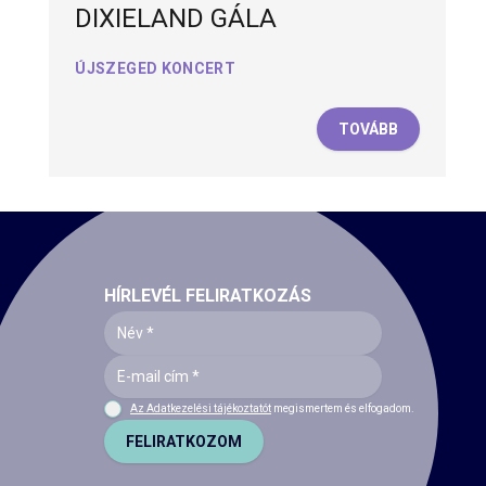
DIXIELAND GÁLA
ÚJSZEGED KONCERT
TOVÁBB
HÍRLEVÉL FELIRATKOZÁS
Az Adatkezelési tájékoztatót
megismertem és elfogadom.
FELIRATKOZOM