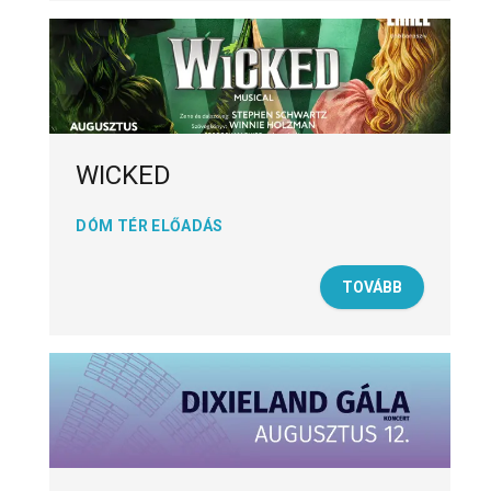
WICKED
DÓM TÉR ELŐADÁS
TOVÁBB