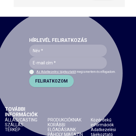
HÍRLEVÉL FELIRATKOZÁS
Az Adatkezelési tájékoztatót
megismertem és elfogadom.
FELIRATKOZOM
TOVÁBBI
INFORMÁCIÓK
ÁLLÁS/CASTING
PRODUKCIÓKNAK
Közérdekű
SZÁLLÁS
KORÁBBI
információk
TÉRKÉP
ELŐADÁSAINK
Adatkezelési
PÁHOLY MAGAZIN
tájékoztató