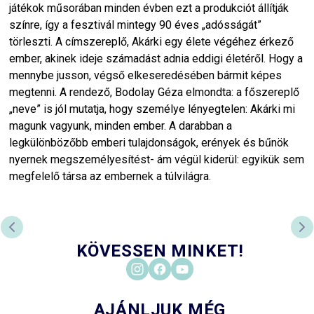
játékok műsorában minden évben ezt a produkciót állítják
színre, így a fesztivál mintegy 90 éves „adósságát”
törleszti. A címszereplő, Akárki egy élete végéhez érkező
ember, akinek ideje számadást adnia eddigi életéről. Hogy a
mennybe jusson, végső elkeseredésében bármit képes
megtenni. A rendező, Bodolay Géza elmondta: a főszereplő
„neve” is jól mutatja, hogy személye lényegtelen: Akárki mi
magunk vagyunk, minden ember. A darabban a
legkülönbözőbb emberi tulajdonságok, erények és bűnök
nyernek megszemélyesítést- ám végül kiderül: egyikük sem
megfelelő társa az embernek a túlvilágra.
PREVIOUS SLIDE
NE
KÖVESSEN MINKET!
AJÁNLJUK MÉG