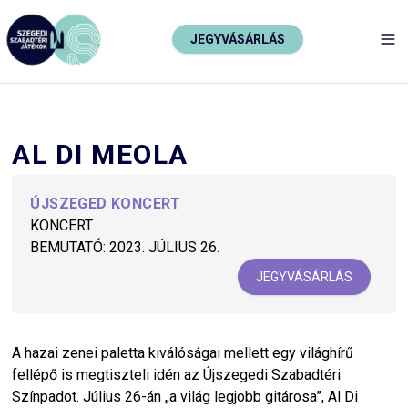
JEGYVÁSÁRLÁS
TO
AL DI MEOLA
ÚJSZEGED KONCERT
KONCERT
BEMUTATÓ:
2023. JÚLIUS 26.
JEGYVÁSÁRLÁS
A hazai zenei paletta kiválóságai mellett egy világhírű
fellépő is megtiszteli idén az Újszegedi Szabadtéri
Színpadot. Július 26-án „a világ legjobb gitárosa”, Al Di