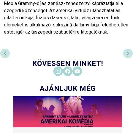
Meola Grammy-díjas zenész-zeneszerző kápráztatja el a
szegedi közönséget. Az amerikai virtuóz utánozhatatlan
gitártechnikája, fúziós dzsessz, latin, világzenei és funk
elemeket is alkalmazó, sokszínű dallamvilága feledhetetlen
estét ígér az újszegedi szabadtérire látogatóknak.
PREVIOUS SLIDE
NE
KÖVESSEN MINKET!
AJÁNLJUK MÉG