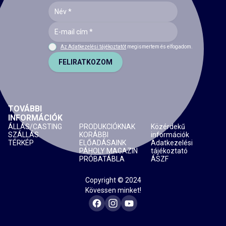
Az Adatkezelési tájékoztatót
megismertem és elfogadom.
FELIRATKOZOM
TOVÁBBI
INFORMÁCIÓK
ÁLLÁS/CASTING
PRODUKCIÓKNAK
Közérdekű
SZÁLLÁS
KORÁBBI
információk
TÉRKÉP
ELŐADÁSAINK
Adatkezelési
PÁHOLY MAGAZIN
tájékoztató
PRÓBATÁBLA
ÁSZF
Copyright © 2024
Kövessen minket!