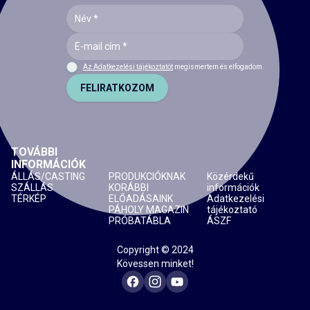
Az Adatkezelési tájékoztatót
megismertem és elfogadom.
FELIRATKOZOM
TOVÁBBI
INFORMÁCIÓK
ÁLLÁS/CASTING
PRODUKCIÓKNAK
Közérdekű
SZÁLLÁS
KORÁBBI
információk
TÉRKÉP
ELŐADÁSAINK
Adatkezelési
PÁHOLY MAGAZIN
tájékoztató
PRÓBATÁBLA
ÁSZF
Copyright © 2024
Kövessen minket!