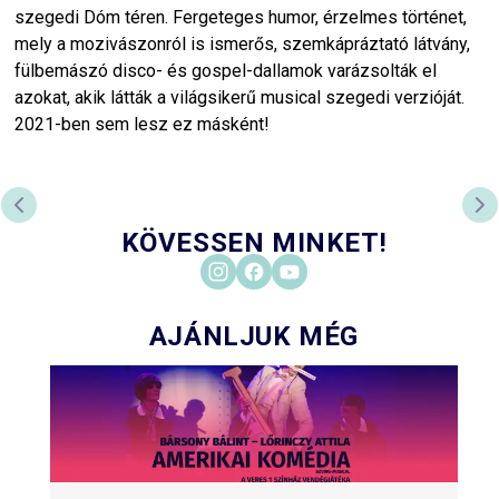
szegedi Dóm téren. Fergeteges humor, érzelmes történet,
mely a mozivászonról is ismerős, szemkápráztató látvány,
fülbemászó disco- és gospel-dallamok varázsolták el
azokat, akik látták a világsikerű musical szegedi verzióját.
2021-ben sem lesz ez másként!
PREVIOUS SLIDE
NE
KÖVESSEN MINKET!
AJÁNLJUK MÉG