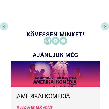
PREVIOUS SLIDE
NE
KÖVESSEN MINKET!
AJÁNLJUK MÉG
AMERIKAI KOMÉDIA
ÚJSZEGED ELŐADÁS