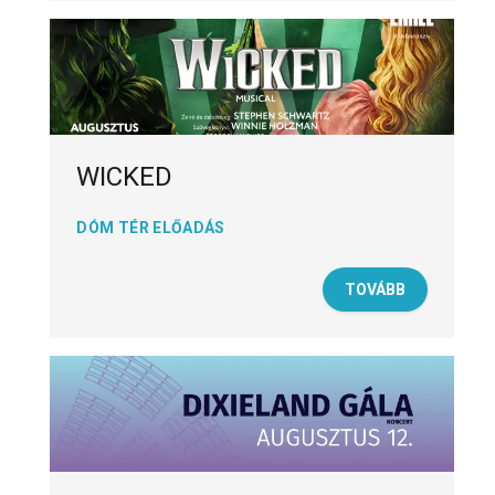
WICKED
DÓM TÉR ELŐADÁS
TOVÁBB