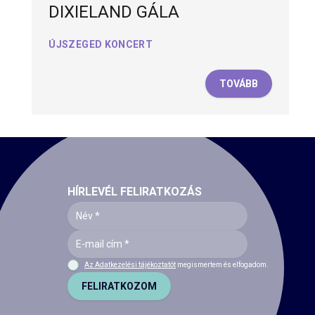
DIXIELAND GÁLA
ÚJSZEGED KONCERT
TOVÁBB
HÍRLEVÉL FELIRATKOZÁS
Az Adatkezelési tájékoztatót
megismertem és elfogadom.
FELIRATKOZOM