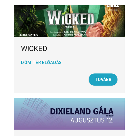
WICKED
DÓM TÉR ELŐADÁS
TOVÁBB