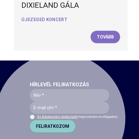
DIXIELAND GÁLA
ÚJSZEGED KONCERT
TOVÁBB
HÍRLEVÉL FELIRATKOZÁS
Az Adatkezelési tájékoztatót
megismertem és elfogadom.
FELIRATKOZOM