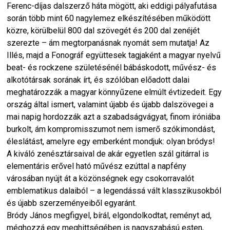
Ferenc-díjas dalszerző háta mögött, aki eddigi pályafutása
során több mint 60 nagylemez elkészítésében működött
közre, körülbelül 800 dal szövegét és 200 dal zenéjét
szerezte – ám megtorpanásnak nyomát sem mutatja! Az
Illés, majd a Fonográf együttesek tagjaként a magyar nyelvű
beat- és rockzene születésénél bábáskodott, művész- és
alkotótársak sorának írt, és szólóban előadott dalai
meghatározzák a magyar könnyűzene elmúlt évtizedeit. Egy
ország által ismert, valamint újabb és újabb dalszövegei a
mai napig hordozzák azt a szabadságvágyat, finom iróniába
burkolt, ám kompromisszumot nem ismerő szókimondást,
éleslátást, amelyre egy emberként mondjuk: olyan bródys!
A kiváló zenésztársaival de akár egyetlen szál gitárral is
elementáris erővel ható művész ezúttal a napfény
városában nyújt át a közönségnek egy csokorravalót
emblematikus dalaiból – a legendássá vált klasszikusokból
és újabb szerzeményeiből egyaránt.
Bródy János megfigyel, bírál, elgondolkodtat, reményt ad,
méghozzá egy meghittségében is nagyszabású esten,