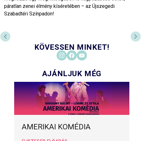
páratlan zenei élmény kíséretében – az Újszegedi
Szabadtéri Színpadon!
PREVIOUS SLIDE
NE
KÖVESSEN MINKET!
AJÁNLJUK MÉG
AMERIKAI KOMÉDIA