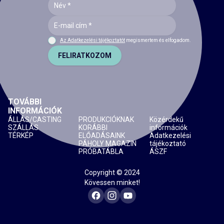
Az Adatkezelési tájékoztatót
megismertem és elfogadom.
FELIRATKOZOM
TOVÁBBI
INFORMÁCIÓK
ÁLLÁS/CASTING
PRODUKCIÓKNAK
Közérdekű
SZÁLLÁS
KORÁBBI
információk
TÉRKÉP
ELŐADÁSAINK
Adatkezelési
PÁHOLY MAGAZIN
tájékoztató
PRÓBATÁBLA
ÁSZF
Copyright © 2024
Kövessen minket!