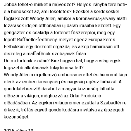
Jobbá tehet-e minket a művészet? Helyes irányba terelheti-
e a bűnösöket az, ami tökéletes? Ezekkel a kérdésekkel
foglalkozott Woody Allen, amikor a koronavírus-járvány alatti
lezárások idején otthonában új darab írásába kezdett. Egy
gengszter és családja a történet főszereplői, meg egy
lopott Raffaello-festmény, melyet egész Európa keres.
Felbukkan egy dörzsölt orgazda, és a kép hamarosan ott
díszeleg a maffiafőnök szobájának falán...
De mi történik ezután? Kire hogyan hat, hogy a világ egyik
legszebb alkotásának tulajdonosa lett?
Woody Allen a rá jellemző emberismerettel és humorral tárja
elénk az emberi kicsinység és nagyság egész tárházát. A
gondolatébresztő darabot a magyar közönség láthatta
először a világon, méghozzá az Orlai Produkció
előadásában. Az egykori világpremier ezúttal a Szabadtérire
érkezik, tréfás együtt gondolkodásra invitálva az újszegedi
közönséget.
2025. július 19.