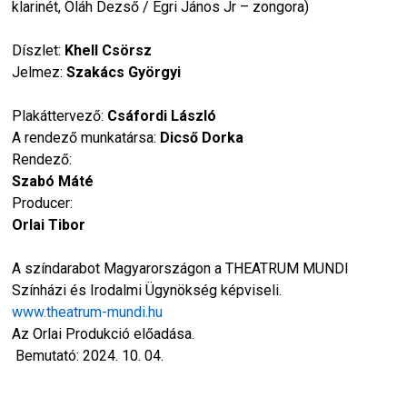
klarinét, Oláh Dezső / Egri János Jr – zongora)
Díszlet:
Khell Csörsz
Jelmez:
Szakács Györgyi
Plakáttervező:
Csáfordi László
A rendező munkatársa:
Dicső Dorka
Rendező:
Szabó Máté
Producer:
Orlai Tibor
A színdarabot Magyarországon a THEATRUM MUNDI
Színházi és Irodalmi Ügynökség képviseli.
www.theatrum-mundi.hu
Az Orlai Produkció előadása.
Bemutató: 2024. 10. 04.