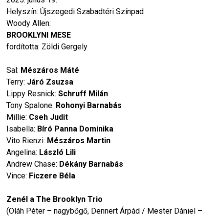
Helyszín: Újszegedi Szabadtéri Színpad
Woody Allen:
BROOKLYNI MESE
fordította: Zöldi Gergely
Sal:
Mészáros Máté
Terry:
Járó Zsuzsa
Lippy Resnick:
Schruff Milán
Tony Spalone:
Rohonyi Barnabás
Millie:
Cseh Judit
Isabella:
Bíró Panna Dominika
Vito Rienzi:
Mészáros Martin
Angelina:
László Lili
Andrew Chase:
Dékány Barnabás
Vince:
Ficzere Béla
Zenél a The Brooklyn Trio
(Oláh Péter – nagybőgő, Dennert Árpád / Mester Dániel –