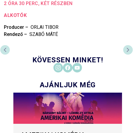
2 ÓRA 30 PERC, KÉT RÉSZBEN
ALKOTÓK
Producer
–
ORLAI TIBOR
Rendező
–
SZABÓ MÁTÉ
PREVIOUS SLIDE
NE
KÖVESSEN MINKET!
AJÁNLJUK MÉG