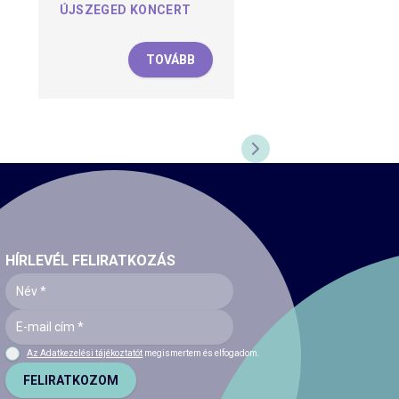
ÚJSZEGED KONCERT
TOVÁBB
NEXT SLIDE
HÍRLEVÉL FELIRATKOZÁS
Az Adatkezelési tájékoztatót
megismertem és elfogadom.
FELIRATKOZOM