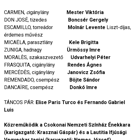
CARMEN,
c
igánylány
Mester Viktória
DON JOSÉ, tizedes
Boncsér Gergely
ESCAMILLO, torreádor
Molnár Levente
Liszt-díjas,
érdemes művész
MICAЁLA, parasztlány
Kele Brigitta
ZUNIGA, hadnagy
Ürmössy Imre
MORALÈS, szakaszvezető
Udvarhelyi Péter
FRASQUITA, cigánylány
Rendes Ágnes
MERCÉDÈS, cigánylány
Janovicz Zsófia
REMENDADO, csempész
Böjte Sándor
DANCAΪRE, csempész
Donkó Imre
TÁNCOS PÁR:
Elise Paris Turco és Fernando Gabriel
Luis
Közreműködik a Csokonai Nemzeti Színház Énekkara
(karigazgató: Krasznai Gáspár) és a Lautitia Ifjúsági
Vegyeskar tagjai (karvezető: Nemes József),