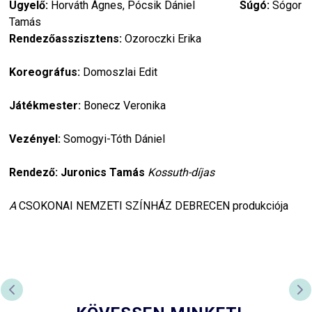
Ügyelő:
Horváth Ágnes, Pócsik Dániel
Súgó:
Sógor
Tamás
Rendezőasszisztens:
Ozoroczki Erika
Koreográfus:
Domoszlai Edit
Játékmester:
Bonecz Veronika
Vezényel:
Somogyi-Tóth Dániel
Rendező: Juronics Tamás
Kossuth-díjas
A
CSOKONAI NEMZETI SZÍNHÁZ DEBRECEN produkciója
PREVIOUS SLIDE
NE