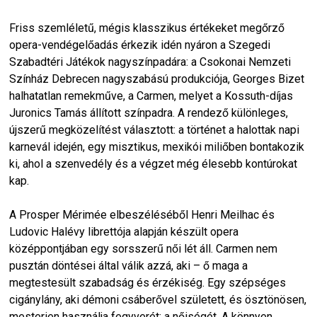
Friss szemléletű, mégis klasszikus értékeket megőrző
opera-vendégelőadás érkezik idén nyáron a Szegedi
Szabadtéri Játékok nagyszínpadára: a Csokonai Nemzeti
Színház Debrecen nagyszabású produkciója, Georges Bizet
halhatatlan remekműve, a Carmen, melyet a Kossuth-díjas
Juronics Tamás állított színpadra. A rendező különleges,
újszerű megközelítést választott: a történet a halottak napi
karnevál idején, egy misztikus, mexikói miliőben bontakozik
ki, ahol a szenvedély és a végzet még élesebb kontúrokat
kap.
A Prosper Mérimée elbeszéléséből Henri Meilhac és
Ludovic Halévy librettója alapján készült opera
középpontjában egy sorsszerű női lét áll. Carmen nem
pusztán döntései által válik azzá, aki – ő maga a
megtestesült szabadság és érzékiség. Egy szépséges
cigánylány, aki démoni csáberővel született, és ösztönösen,
mesterien használja fegyverét: a nőiségét. A könnyen