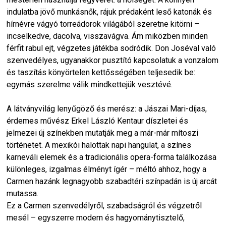
indulatba jövő munkásnők, rájuk prédaként leső katonák és
hírnévre vágyó torreádorok világából szeretne kitörni –
incselkedve, dacolva, visszavágva. Ám miközben minden
férfit rabul ejt, végzetes játékba sodródik. Don Joséval való
szenvedélyes, ugyanakkor pusztító kapcsolatuk a vonzalom
és taszítás könyörtelen kettősségében teljesedik be:
egymás szerelme válik mindkettejük vesztévé.
A látványvilág lenyűgöző és merész: a Jászai Mari-díjas,
érdemes művész Erkel László Kentaur díszletei és
jelmezei új színekben mutatják meg a már-már mítoszi
történetet. A mexikói halottak napi hangulat, a színes
karneváli elemek és a tradicionális opera-forma találkozása
különleges, izgalmas élményt ígér – méltó ahhoz, hogy a
Carmen hazánk legnagyobb szabadtéri színpadán is új arcát
mutassa.
Ez a Carmen szenvedélyről, szabadságról és végzetről
mesél – egyszerre modern és hagyománytisztelő,