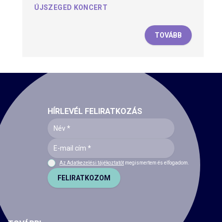
ÚJSZEGED KONCERT
TOVÁBB
HÍRLEVÉL FELIRATKOZÁS
Az Adatkezelési tájékoztatót
megismertem és elfogadom.
FELIRATKOZOM