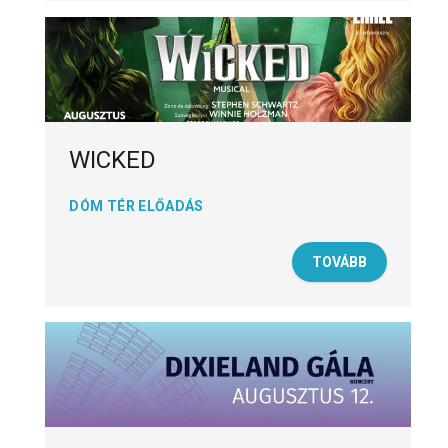
WICKED
DÓM TÉR ELŐADÁS
TOVÁBB