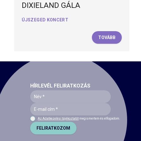
DIXIELAND GÁLA
ÚJSZEGED KONCERT
TOVÁBB
HÍRLEVÉL FELIRATKOZÁS
Az Adatkezelési tájékoztatót
megismertem és elfogadom.
FELIRATKOZOM