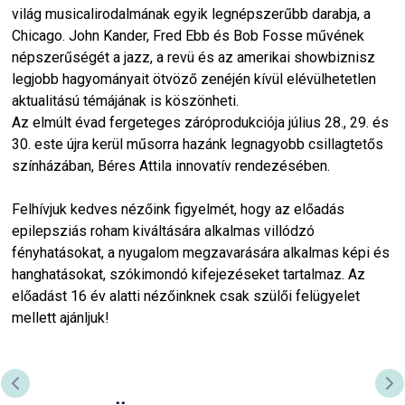
világ musicalirodalmának egyik legnépszerűbb darabja, a
Chicago. John Kander, Fred Ebb és Bob Fosse művének
népszerűségét a jazz, a revü és az amerikai showbiznisz
legjobb hagyományait ötvöző zenéjén kívül elévülhetetlen
aktualitású témájának is köszönheti.
Az elmúlt évad fergeteges záróprodukciója július 28., 29. és
30. este újra kerül műsorra hazánk legnagyobb csillagtetős
színházában, Béres Attila innovatív rendezésében.
Felhívjuk kedves nézőink figyelmét, hogy az előadás
epilepsziás roham kiváltására alkalmas villódzó
fényhatásokat, a nyugalom megzavarására alkalmas képi és
hanghatásokat, szókimondó kifejezéseket tartalmaz. Az
előadást 16 év alatti nézőinknek csak szülői felügyelet
mellett ajánljuk!
PREVIOUS SLIDE
NE