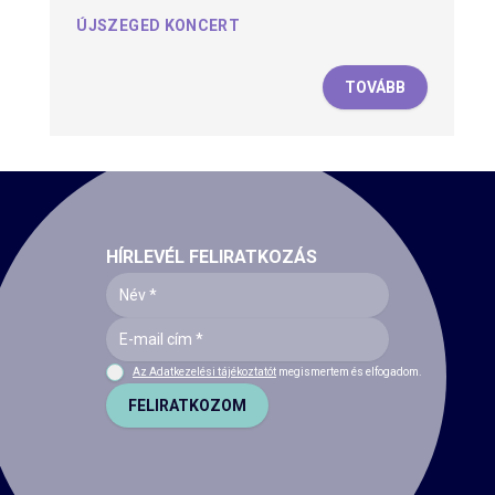
ÚJSZEGED KONCERT
TOVÁBB
HÍRLEVÉL FELIRATKOZÁS
Az Adatkezelési tájékoztatót
megismertem és elfogadom.
FELIRATKOZOM