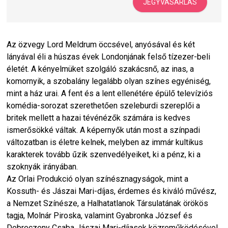
JEGYVÁSÁRLÁS
Az özvegy Lord Meldrum öccsével, anyósával és két
lányával éli a húszas évek Londonjának felső tízezer-beli
életét. A kényelmüket szolgáló szakácsnő, az inas, a
komornyik, a szobalány legalább olyan színes egyéniség,
mint a ház urai. A fent és a lent ellenétére épülő televíziós
komédia-sorozat szerethetően szeleburdi szereplői a
britek mellett a hazai tévénézők számára is kedves
ismerősökké váltak. A képernyők után most a színpadi
változatban is életre kelnek, melyben az immár kultikus
karakterek tovább űzik szenvedélyeiket, ki a pénz, ki a
szoknyák irányában.
Az Orlai Produkció olyan színésznagyságok, mint a
Kossuth- és Jászai Mari-díjas, érdemes és kiváló művész,
a Nemzet Színésze, a Halhatatlanok Társulatának örökös
tagja, Molnár Piroska, valamint Gyabronka József és
Debreczeny Csaba Jászai Mari-díjasok közreműködésével,