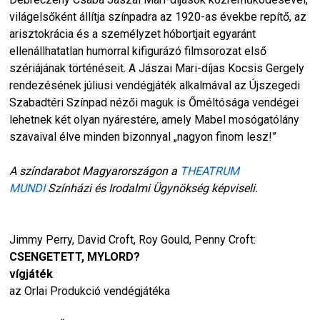
világelsőként állítja színpadra az 1920-as évekbe repítő, az
arisztokrácia és a személyzet hóbortjait egyaránt
ellenállhatatlan humorral kifigurázó filmsorozat első
szériájának történéseit. A Jászai Mari-díjas Kocsis Gergely
rendezésének júliusi vendégjáték alkalmával az Újszegedi
Szabadtéri Színpad nézői maguk is Őméltósága vendégei
lehetnek két olyan nyárestére, amely Mabel mosógatólány
szavaival élve minden bizonnyal „nagyon finom lesz!”
A színdarabot Magyarországon a
THEATRUM
MUNDI
Színházi és Irodalmi Ügynökség képviseli.
Jimmy Perry, David Croft, Roy Gould, Penny Croft:
CSENGETETT, MYLORD?
vígjáték
az Orlai Produkció vendégjátéka