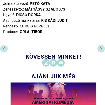
Jelmeztervező:
PETŐ KATA
Zeneszerző:
MÁTYÁSSY SZABOLCS
Ügyelő:
DICSŐ DORKA
A rendező munkatársa:
KIS KÁDI JUDIT
Rendező:
KOCSIS GERGELY
Producer:
ORLAI TIBOR
PREVIOUS SLIDE
NE
KÖVESSEN MINKET!
AJÁNLJUK MÉG