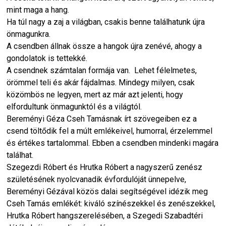
mint maga a hang.
Ha túl nagy a zaj a világban, csakis benne találhatunk újra
önmagunkra.
A csendben állnak össze a hangok újra zenévé, ahogy a
gondolatok is tettekké.
A csendnek számtalan formája van. Lehet félelmetes,
örömmel teli és akár fájdalmas. Mindegy milyen, csak
közömbös ne legyen, mert az már azt jelenti, hogy
elfordultunk önmagunktól és a világtól.
Bereményi Géza Cseh Tamásnak írt szövegeiben ez a
csend töltődik fel a múlt emlékeivel, humorral, érzelemmel
és értékes tartalommal. Ebben a csendben mindenki magára
találhat.
Szegezdi Róbert és Hrutka Róbert a nagyszerű zenész
születésének nyolcvanadik évfordulóját ünnepelve,
Bereményi Gézával közös dalai segítségével idézik meg
Cseh Tamás emlékét: kiváló színészekkel és zenészekkel,
Hrutka Róbert hangszerelésében, a Szegedi Szabadtéri