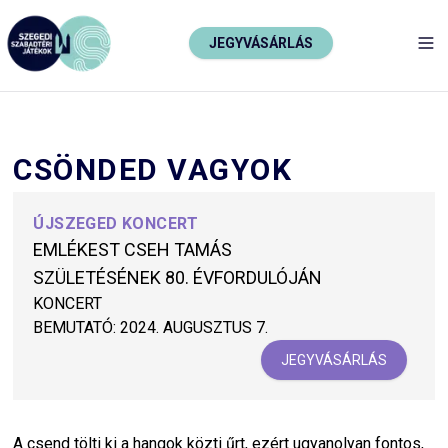
JEGYVÁSÁRLÁS
TO
CSÖNDED VAGYOK
ÚJSZEGED KONCERT
EMLÉKEST CSEH TAMÁS
SZÜLETÉSÉNEK 80. ÉVFORDULÓJÁN
KONCERT
BEMUTATÓ:
2024. AUGUSZTUS 7.
JEGYVÁSÁRLÁS
A csend tölti ki a hangok közti űrt, ezért ugyanolyan fontos,