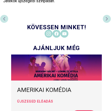
Játékok újszegedi színpadán.
PREVIOUS SLIDE
NE
KÖVESSEN MINKET!
AJÁNLJUK MÉG
AMERIKAI KOMÉDIA
ÚJSZEGED ELŐADÁS