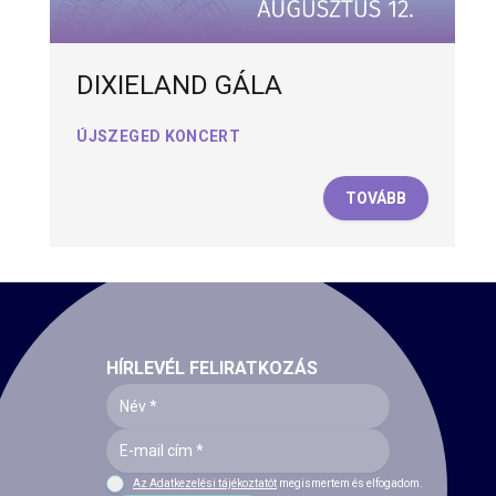
DIXIELAND GÁLA
ÚJSZEGED KONCERT
TOVÁBB
HÍRLEVÉL FELIRATKOZÁS
Az Adatkezelési tájékoztatót
megismertem és elfogadom.