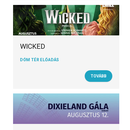
WICKED
DÓM TÉR ELŐADÁS
TOVÁBB