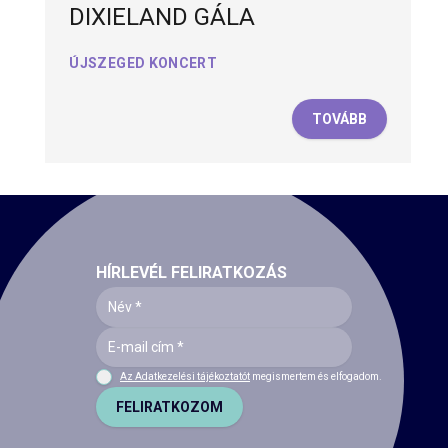
DIXIELAND GÁLA
ÚJSZEGED KONCERT
TOVÁBB
HÍRLEVÉL FELIRATKOZÁS
Az Adatkezelési tájékoztatót
megismertem és elfogadom.
FELIRATKOZOM