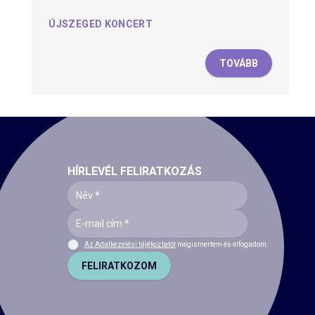
ÚJSZEGED KONCERT
TOVÁBB
HÍRLEVÉL FELIRATKOZÁS
Az Adatkezelési tájékoztatót
megismertem és elfogadom.
FELIRATKOZOM