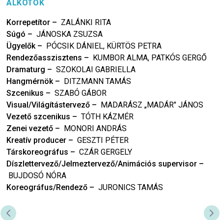
ALKOTÓK
Korrepetítor
–
ZALÁNKI RITA
Súgó
–
JÁNOSKA ZSUZSA
Ügyelők
–
PÓCSIK DÁNIEL, KÜRTÖS PETRA
Rendezőasszisztens
–
KUMBOR ALMA, PATKÓS GERGŐ
Dramaturg
–
SZOKOLAI GABRIELLA
Hangmérnök
–
DITZMANN TAMÁS
Szcenikus
–
SZABÓ GÁBOR
Visual/Világítástervező
–
MADARÁSZ „MADÁR" JÁNOS
Vezető szcenikus
–
TÓTH KÁZMÉR
Zenei vezető
–
MONORI ANDRÁS
Kreatív producer
–
GESZTI PÉTER
Társkoreográfus
–
CZÁR GERGELY
Díszlettervező/Jelmeztervező/Animációs supervisor
–
BUJDOSÓ NÓRA
Koreográfus/Rendező
–
JURONICS TAMÁS
PREVIOUS SLIDE
NE