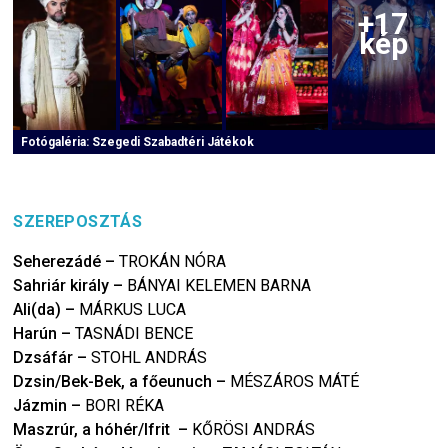
+
17
kép
Fotógaléria:
Szegedi Szabadtéri Játékok
SZEREPOSZTÁS
Seherezádé
–
TROKÁN NÓRA
Sahriár király
–
BÁNYAI KELEMEN BARNA
Ali(da)
–
MÁRKUS LUCA
Harún
–
TASNÁDI BENCE
Dzsáfár
–
STOHL ANDRÁS
Dzsin/Bek-Bek, a főeunuch
–
MÉSZÁROS MÁTÉ
Jázmin
–
BORI RÉKA
Maszrúr, a hóhér/Ifrit
–
KŐRÖSI ANDRÁS