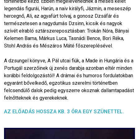
történetbe kezd. Ebben megelevenednek a mesés kelet
legendás figurái, Harún, a naiv királyfi, Jázmin, a meseszép
hercegnő, Ali, az agyafúrt tolvaj, a gonosz Dzsáfár és
természetesen a nagydumás Dzsinn, kicsik és nagyok
szívét elrabló sztárszereposztásban: Trokán Nóra, Bányai
Kelemen Barna, Márkus Luca, Tasnádi Bence, Bori Réka,
Stohl András és Mészáros Máté főszereplésével.
A dzsungel könyve, A Pál utcai fiúk, a Made in Hungária és a
Portugál szerzőinek új zenés darabja azonban eltér minden
korábbi feldolgozástól! A drámai és humoros fordulatokban
egyaránt bővelkedő, egzotikus szerelmi történetben
felcsendülő dalok pedig egyszerre okoznak dallamtapadást
felnőtteknek és gyerekeknek.
AZ ELŐADÁS HOSSZA KB. 3 ÓRA EGY SZÜNETTEL.