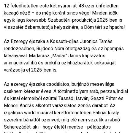
12 feledhetetlen este két nyáron át, 48 ezer önfeledten
kacagó néző – és még koránt sincs vége! Minden idők
egyik legsikeresebb Szabadtéri-produkciója 2025-ben is
visszatér ősbemutatója helyszínére, a Dóm téri színpadra!
Az Ezeregy éjszaka a Kossuth-díjas Juronics Tamás
rendezésében, Bujdosó Nóra ötletgazdag és színpompás
látványával, Madarász „Madár” János káprázatos
animációival ifjú és örökifjú színházbarátok sokaságát
varázsolja el 2025-ben is.
Az ezeregy éjszaka csodálatos, burjánzó mesevilága
csaknem kétezer éves. A történetfolyam arab, perzsa, indiai
és kínai elemeiből ezúttal Tasnádi István, Geszti Péter és
Monori András alkotott varázslatos zenés darabot. Az
izgalmas world musical kerettörténetében Sahriár király
szerelmi bánattól szenved, míg elé nem vezetik a rabnő
Seherezádét, aki - hogy életét mentse - példázatos