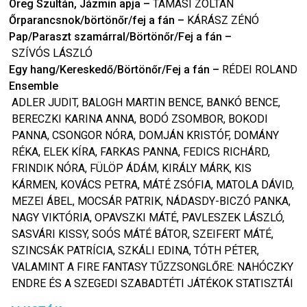
Öreg Szultán, Jázmin apja
–
TAMÁSI ZOLTÁN
Őrparancsnok/börtönőr/fej a fán
–
KÁRÁSZ ZÉNÓ
Pap/Paraszt szamárral/Börtönőr/Fej a fán
–
SZÍVÓS LÁSZLÓ
Egy hang/Kereskedő/Börtönőr/Fej a fán
–
RÉDEI ROLAND
Ensemble
ADLER JUDIT, BALOGH MARTIN BENCE, BANKÓ BENCE,
BERECZKI KARINA ANNA, BODÓ ZSOMBOR, BOKODI
PANNA, CSONGOR NÓRA, DOMJÁN KRISTÓF, DOMÁNY
RÉKA, ELEK KÍRA, FARKAS PANNA, FEDICS RICHÁRD,
FRINDIK NÓRA, FÜLÖP ÁDÁM, KIRÁLY MÁRK, KIS
KÁRMEN, KOVÁCS PETRA, MÁTÉ ZSÓFIA, MATOLA DÁVID,
MEZEI ÁBEL, MOCSÁR PATRIK, NÁDASDY-BICZÓ PANKA,
NAGY VIKTÓRIA, OPAVSZKI MÁTÉ, PAVLESZEK LÁSZLÓ,
SASVÁRI KISSY, SOÓS MÁTÉ BÁTOR, SZEIFERT MÁTÉ,
SZINCSÁK PATRÍCIA, SZKÁLI EDINA, TÓTH PÉTER,
VALAMINT A FIRE FANTASY TŰZZSONGLŐRE: NAHÓCZKY
ENDRE ÉS A SZEGEDI SZABADTÉTI JÁTÉKOK STATISZTÁI