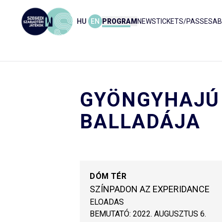
HU
EN
PROGRAM
NEWS
TICKETS/PASSES
AB
GYÖNGYHAJÚ
BALLADÁJA
DÓM TÉR
SZÍNPADON AZ EXPERIDANCE
ELOADAS
BEMUTATÓ:
2022. AUGUSZTUS 6.