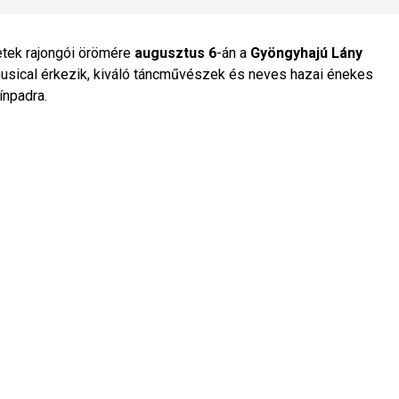
etek rajongói örömére
augusztus 6
-án a
Gyöngyhajú Lány
usical érkezik, kiváló táncművészek és neves hazai énekes
ínpadra.