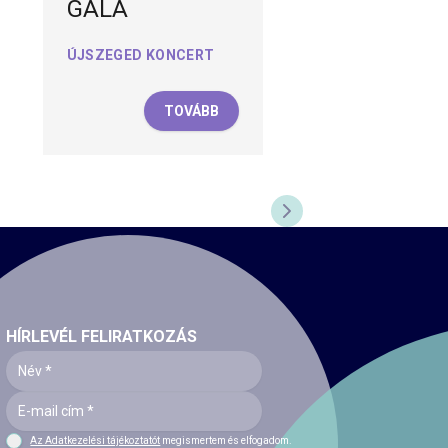
GÁLA
ÚJSZEGED KONCERT
TOVÁBB
NEXT SLIDE
HÍRLEVÉL FELIRATKOZÁS
Az Adatkezelési tájékoztatót
megismertem és elfogadom.