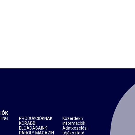
IÓK
TING
PRODUKCIÓKNAK
Közérdekű
KORÁBBI
információk
ELŐADÁSAINK
Adatkezelési
PÁHOLY MAGAZIN
tájékoztató