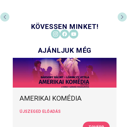
PREVIOUS SLIDE
NE
KÖVESSEN MINKET!
AJÁNLJUK MÉG
AMERIKAI KOMÉDIA
ÚJSZEGED ELŐADÁS