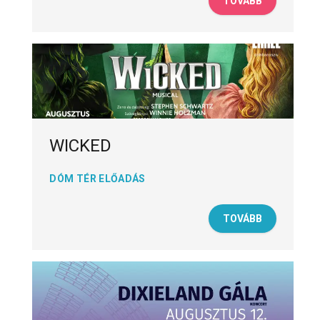
TOVÁBB
WICKED
DÓM TÉR ELŐADÁS
TOVÁBB