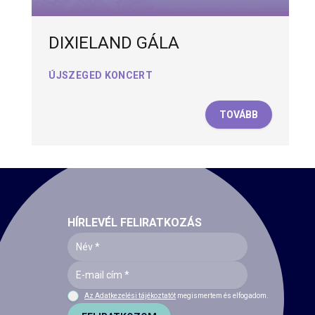
DIXIELAND GÁLA
ÚJSZEGED KONCERT
TOVÁBB
HÍRLEVÉL FELIRATKOZÁS
Az Adatkezelési tájékoztatót
megismertem és elfogadom.