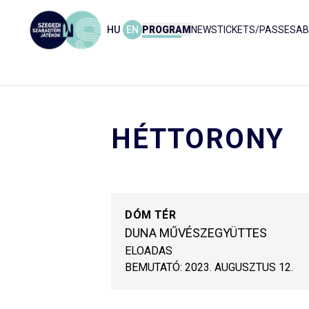
HU
EN
PROGRAM
NEWS
TICKETS/PASSES
AB
HÉTTORONY
DÓM TÉR
DUNA MŰVÉSZEGYÜTTES
ELOADAS
BEMUTATÓ:
2023. AUGUSZTUS 12.