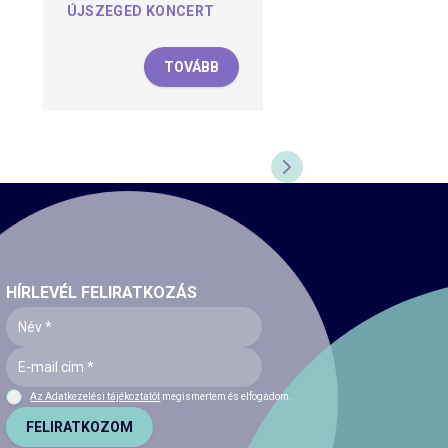
ÚJSZEGED KONCERT
TOVÁBB
NEXT SLIDE
HÍRLEVÉL FELIRATKOZÁS
Az Adatkezelési tájékoztatót
megismertem és elfogadom.
FELIRATKOZOM