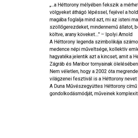
„...a Héttorony mélyében fekszik a mérhet
völgyeket áthágó lépéssel, fejével a hold
magába foglalja mind azt, mi az isteni ma
szöllőgerezdeket, mindennemű állatot, bor
költve, arany köveket...." – Ipolyi Arnold
A Héttorony legenda szimbolikája számos
medence népi műveltsége, kollektív emlé
hagyatéka jelentik azt a kincset, amit a 
Zágráb és Maribor tornyainak ölelésében
Nem véletlen, hogy a 2002 óta megrende
világzenei fesztivál is a Héttorony nevet 
A Duna Művészegyüttes Héttorony című tá
gondolkodásmódját, műveinek komplexit