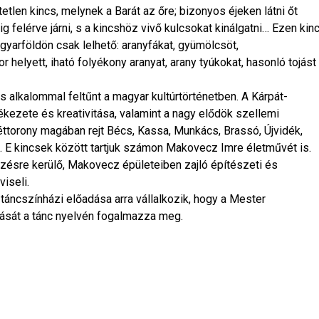
etlen kincs, melynek a Barát az őre; bizonyos éjeken látni őt
ig felérve járni, s a kincshöz vivő kulcsokat kinálgatni… Ezen kin
gyarföldön csak lelhető: aranyfákat, gyümölcsöt,
 helyett, iható folyékony aranyat, arany tyúkokat, hasonló tojást
 alkalommal feltűnt a magyar kultúrtörténetben. A Kárpát-
kezete és kreativitása, valamint a nagy elődök szellemi
Héttorony magában rejt Bécs, Kassa, Munkács, Brassó, Újvidék,
. E kincsek között tartjuk számon Makovecz Imre életművét is.
zésre kerülő, Makovecz épületeiben zajló építészeti és
viseli.
ncszínházi előadása arra vállalkozik, hogy a Mester
ását a tánc nyelvén fogalmazza meg.