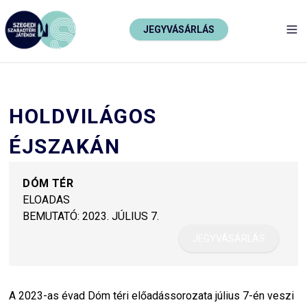
JEGYVÁSÁRLÁS
TO
HOLDVILÁGOS
ÉJSZAKÁN
DÓM TÉR
ELOADAS
BEMUTATÓ:
2023. JÚLIUS 7.
JEGYVÁSÁRLÁS
A 2023-as évad Dóm téri előadássorozata július 7-én veszi