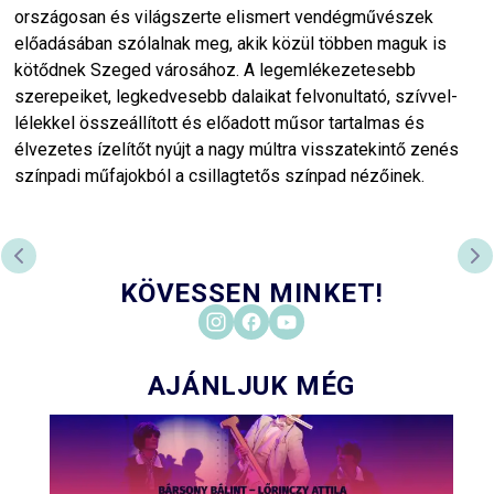
országosan és világszerte elismert vendégművészek
előadásában szólalnak meg, akik közül többen maguk is
kötődnek Szeged városához. A legemlékezetesebb
szerepeiket, legkedvesebb dalaikat felvonultató, szívvel-
lélekkel összeállított és előadott műsor tartalmas és
élvezetes ízelítőt nyújt a nagy múltra visszatekintő zenés
színpadi műfajokból a csillagtetős színpad nézőinek.
PREVIOUS SLIDE
NE
KÖVESSEN MINKET!
AJÁNLJUK MÉG