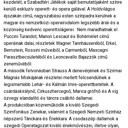
kezdetét, a Szabadtéri Játékok saját bemutatójaként színre
kerülő exkluzív operett- és opera gálával. A Holdvilágos
éjszakán című, nagyszabású esten színpadra kerülnek a
magyar és nemzetközi operairodalom legszebb áriái és a
közönség kedvenc operettslágerei. Nem maradhatnak el
Puccini Turandot, Manon Lescaut és Bohémélet című
operáinak dalai, részletek Wagner Tannhäuseréből, Erkel,
Bernstein, Rossini műveiből, a Carmenből, Mascagni
Parasztbecsületéből és Leoncavallo Bajazzók című
zeneművéből.
A második felvonásban Strauss A denevérjének és Szirmai
Mágnás Miskájának részletei mellett felcsendülnek a
legismertebb Lehár- és Kálmán Imre-operettbetétek: A
csárdáskirálynő, Cirkuszhercegnő, Marica grófnő és A víg
özvegy elandalító és táncra csábító dallamai.
A produkcióban közreműködik a kiváló Szegedi
Szimfonikus Zenekar, valamint a Szegedi Nemzeti Színház
népszerű Tánckara és Énekkara. A csodaszép dallamok a
szegedi Operatagozat kiváló énekművészei, illetve olyan,