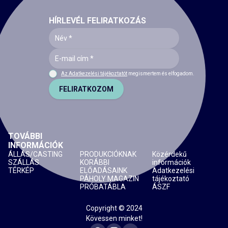
HÍRLEVÉL FELIRATKOZÁS
Az Adatkezelési tájékoztatót
megismertem és elfogadom.
FELIRATKOZOM
TOVÁBBI
INFORMÁCIÓK
ÁLLÁS/CASTING
PRODUKCIÓKNAK
Közérdekű
SZÁLLÁS
KORÁBBI
információk
TÉRKÉP
ELŐADÁSAINK
Adatkezelési
PÁHOLY MAGAZIN
tájékoztató
PRÓBATÁBLA
ÁSZF
Copyright © 2024
Kövessen minket!