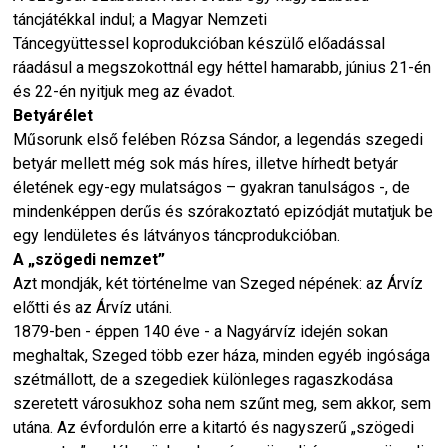
táncjátékkal indul; a Magyar Nemzeti
Táncegyüttessel koprodukcióban készülő előadással
ráadásul a megszokottnál egy héttel hamarabb, június 21-én
és 22-én nyitjuk meg az évadot.
Betyárélet
Műsorunk első felében Rózsa Sándor, a legendás szegedi
betyár mellett még sok más híres, illetve hírhedt betyár
életének egy-egy mulatságos – gyakran tanulságos -, de
mindenképpen derűs és szórakoztató epizódját mutatjuk be
egy lendületes és látványos táncprodukcióban.
A „szögedi nemzet”
Azt mondják, két történelme van Szeged népének: az Árvíz
előtti és az Árvíz utáni.
1879-ben - éppen 140 éve - a Nagyárvíz idején sokan
meghaltak, Szeged több ezer háza, minden egyéb ingósága
szétmállott, de a szegediek különleges ragaszkodása
szeretett városukhoz soha nem szűnt meg, sem akkor, sem
utána. Az évfordulón erre a kitartó és nagyszerű „szögedi