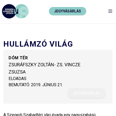
JEGYVÁSÁRLÁS
TO
HULLÁMZÓ VILÁG
DÓM TÉR
ZSURÁFSZKY ZOLTÁN- ZS. VINCZE
ZSUZSA
ELOADAS
BEMUTATÓ:
2019. JÚNIUS 21.
JEGYVÁSÁRLÁS
A Szegedi Szabadtéri idei évada egy nagyszabású