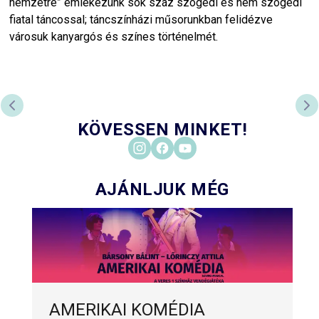
nemzetre” emlékezünk sok száz szögedi és nem szögedi
fiatal táncossal; táncszínházi műsorunkban felidézve
városuk kanyargós és színes történelmét.
PREVIOUS SLIDE
NE
KÖVESSEN MINKET!
AJÁNLJUK MÉG
AMERIKAI KOMÉDIA