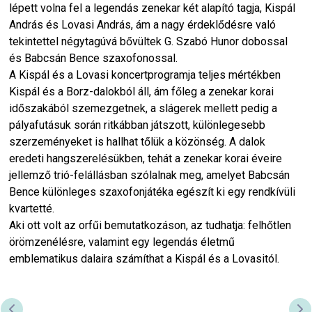
lépett volna fel a legendás zenekar két alapító tagja, Kispál
András és Lovasi András, ám a nagy érdeklődésre való
tekintettel négytagúvá bővültek G. Szabó Hunor dobossal
és Babcsán Bence szaxofonossal.
A Kispál és a Lovasi koncertprogramja teljes mértékben
Kispál és a Borz-dalokból áll, ám főleg a zenekar korai
időszakából szemezgetnek, a slágerek mellett pedig a
pályafutásuk során ritkábban játszott, különlegesebb
szerzeményeket is hallhat tőlük a közönség. A dalok
eredeti hangszerelésükben, tehát a zenekar korai éveire
jellemző trió-felállásban szólalnak meg, amelyet Babcsán
Bence különleges szaxofonjátéka egészít ki egy rendkívüli
kvartetté.
Aki ott volt az orfűi bemutatkozáson, az tudhatja: felhőtlen
örömzenélésre, valamint egy legendás életmű
emblematikus dalaira számíthat a Kispál és a Lovasitól.