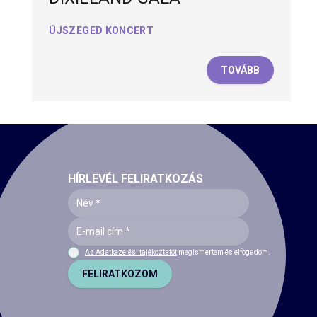
ÚJSZEGED KONCERT
TOVÁBB
HÍRLEVÉL FELIRATKOZÁS
Az Adatkezelési tájékoztatót
megismertem és elfogadom.
FELIRATKOZOM