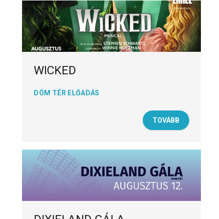
WICKED
DÓM TÉR ELŐADÁS
TOVÁBB