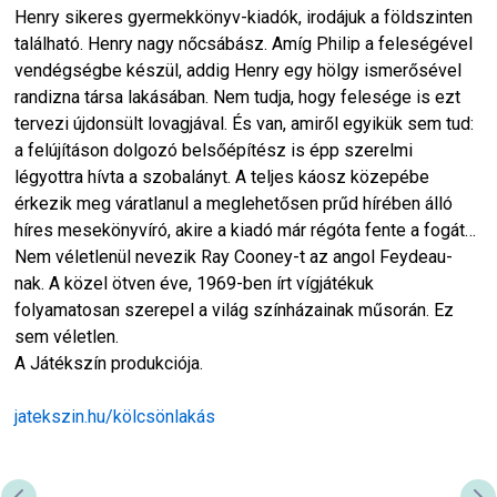
Henry sikeres gyermekkönyv-kiadók, irodájuk a földszinten
található. Henry nagy nőcsábász. Amíg Philip a feleségével
vendégségbe készül, addig Henry egy hölgy ismerősével
randizna társa lakásában. Nem tudja, hogy felesége is ezt
tervezi újdonsült lovagjával. És van, amiről egyikük sem tud:
a felújításon dolgozó belsőépítész is épp szerelmi
légyottra hívta a szobalányt. A teljes káosz közepébe
érkezik meg váratlanul a meglehetősen prűd hírében álló
híres mesekönyvíró, akire a kiadó már régóta fente a fogát…
Nem véletlenül nevezik Ray Cooney-t az angol Feydeau-
nak. A közel ötven éve, 1969-ben írt vígjátékuk
folyamatosan szerepel a világ színházainak műsorán. Ez
sem véletlen.
A Játékszín produkciója.
jatekszin.hu/kölcsönlakás