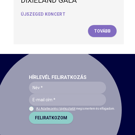
DIXIELAND GÁLA
ÚJSZEGED KONCERT
TOVÁBB
HÍRLEVÉL FELIRATKOZÁS
Az Adatkezelési tájékoztatót
megismertem és elfogadom.
FELIRATKOZOM