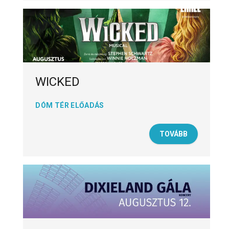
WICKED
DÓM TÉR ELŐADÁS
TOVÁBB