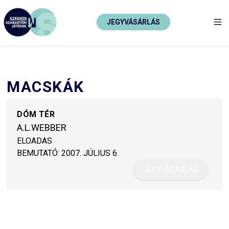
JEGYVÁSÁRLÁS
TO
MACSKÁK
DÓM TÉR
A.L.WEBBER
ELOADAS
BEMUTATÓ:
2007. JÚLIUS 6.
JEGYVÁSÁRLÁS