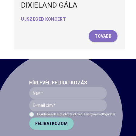
DIXIELAND GÁLA
ÚJSZEGED KONCERT
TOVÁBB
HÍRLEVÉL FELIRATKOZÁS
Az Adatkezelési tájékoztatót
megismertem és elfogadom.
FELIRATKOZOM