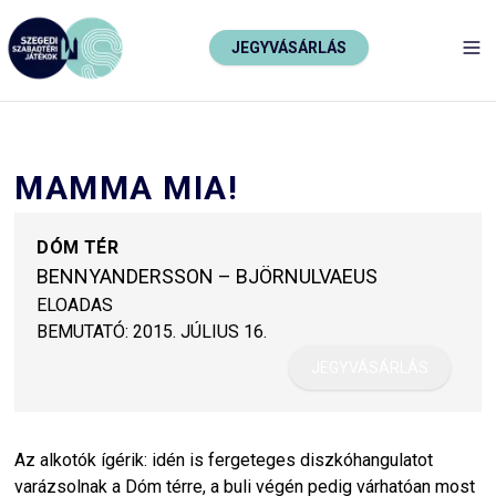
JEGYVÁSÁRLÁS
TO
MAMMA MIA!
DÓM TÉR
BENNYANDERSSON – BJÖRNULVAEUS
ELOADAS
BEMUTATÓ:
2015. JÚLIUS 16.
JEGYVÁSÁRLÁS
Az alkotók ígérik: idén is fergeteges diszkóhangulatot
varázsolnak a Dóm térre, a buli végén pedig várhatóan most