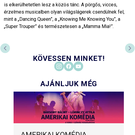
is elkerülhetetlen lesz a közös tánc. A pörgős, vicces,
érzelmes musicalben olyan világslágerek csendülnek fel,
mint a „Dancing Queen”, a „Knowing Me Knowing You”, a
„Super Trouper” és természetesen a „Mamma Mia!”.
PREVIOUS SLIDE
NE
KÖVESSEN MINKET!
AJÁNLJUK MÉG
AMERIKAI KOMÉDIA