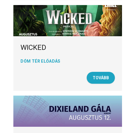
WICKED
DÓM TÉR ELŐADÁS
TOVÁBB