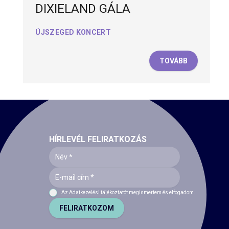
DIXIELAND GÁLA
ÚJSZEGED KONCERT
TOVÁBB
HÍRLEVÉL FELIRATKOZÁS
Az Adatkezelési tájékoztatót
megismertem és elfogadom.
FELIRATKOZOM