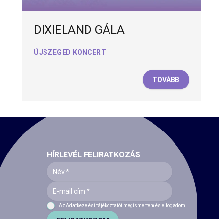
DIXIELAND GÁLA
ÚJSZEGED KONCERT
TOVÁBB
HÍRLEVÉL FELIRATKOZÁS
Az Adatkezelési tájékoztatót
megismertem és elfogadom.