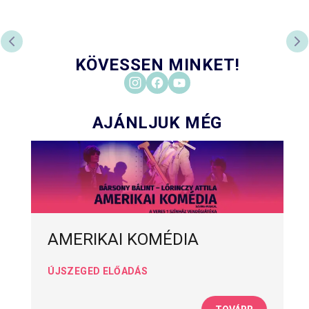
PREVIOUS SLIDE
NE
KÖVESSEN MINKET!
AJÁNLJUK MÉG
AMERIKAI KOMÉDIA
ÚJSZEGED ELŐADÁS