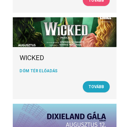
TOVÁBB
WICKED
DÓM TÉR ELŐADÁS
TOVÁBB