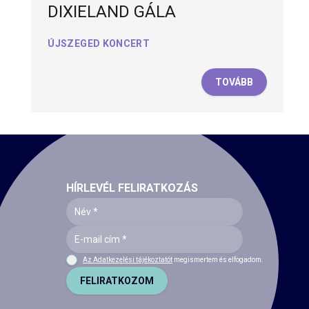
DIXIELAND GÁLA
ÚJSZEGED KONCERT
TOVÁBB
HÍRLEVÉL FELIRATKOZÁS
Az Adatkezelési tájékoztatót
megismertem és elfogadom.
FELIRATKOZOM