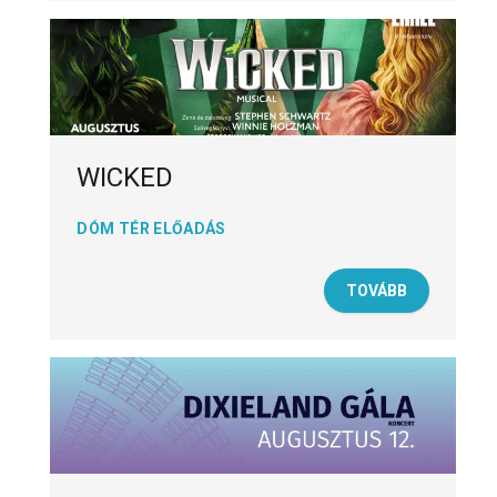
WICKED
DÓM TÉR ELŐADÁS
TOVÁBB