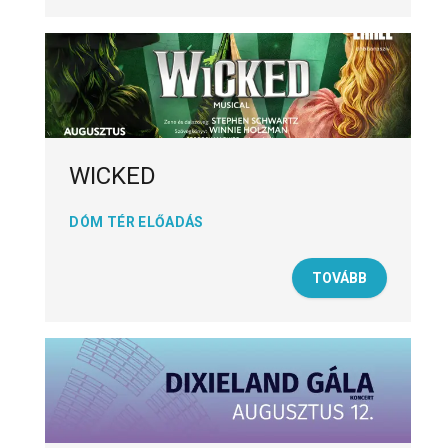
WICKED
DÓM TÉR ELŐADÁS
TOVÁBB