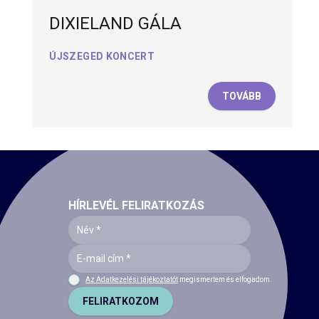
DIXIELAND GÁLA
ÚJSZEGED KONCERT
TOVÁBB
HÍRLEVÉL FELIRATKOZÁS
Az Adatkezelési tájékoztatót
megismertem és elfogadom.
FELIRATKOZOM