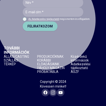
Az Adatkezelési tájékoztatót
megismertem és elfogadom.
FELIRATKOZOM
TOVÁBBI
INFORMÁCIÓK
ÁLLÁS/CASTING
PRODUKCIÓKNAK
Közérdekű
SZÁLLÁS
KORÁBBI
információk
TÉRKÉP
ELŐADÁSAINK
Adatkezelési
PÁHOLY MAGAZIN
tájékoztató
PRÓBATÁBLA
ÁSZF
Copyright © 2024
Kövessen minket!