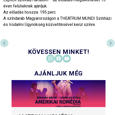
éven felülieknek ajánljuk.
Az előadás hossza: 195 perc
A színdarab Magyarországon a THEATRUM MUNDI Színházi
és Irodalmi Ügynökség közvetítésével kerül színre.
PREVIOUS SLIDE
NE
KÖVESSEN MINKET!
AJÁNLJUK MÉG