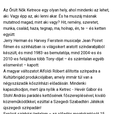
Az Őrült Nők Ketrece egy olyan hely, ahol mindenki az lehet,
aki. Vagy épp az, aki lenni akar. És ha muszáj másnak
mutatnod magad, mint aki vagy? Hit, remény, szeretet,
munka, család, haza, tegnap, ma, holnap, én, te – és ketten
együtt.
Jerry Herman és Harvey Fierstein musicalje Jean Poiret
filmen és színházban is világsikert aratott színdarabjából
készült, és mind 1983-as bemutatója, mind 2004-es és
2010-es felújítása több Tony-díjat – és számtalan egyéb
elismerést – kapott.
A magyar változatot Alföldi Róbert állította színpadra a
Kultúrbrigád produkciójában, amely immár túl van a
négyszázadik kőszínházi előadásán. Mindenki
kapaszkodjon, mert újra nyílik a Ketrec - Hevér Gábor és
Stohl András parádés kettősének főszereplésével, kiváló
közreműködőkkel, ezúttal a Szegedi Szabadtéri Játékok
újszegedi színpadán!
Explicit színházi tartalom – az előadás megtekintését 15