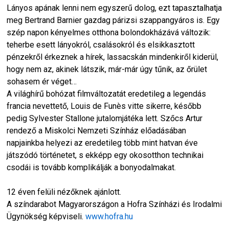
Lányos apának lenni nem egyszerű dolog, ezt tapasztalhatja
meg Bertrand Barnier gazdag párizsi szappangyáros is. Egy
szép napon kényelmes otthona bolondokházává változik:
teherbe esett lányokról, csalásokról és elsikkasztott
pénzekről érkeznek a hírek, lassacskán mindenkiről kiderül,
hogy nem az, akinek látszik, már-már úgy tűnik, az őrület
sohasem ér véget…
A világhírű bohózat filmváltozatát eredetileg a legendás
francia nevettető, Louis de Funès vitte sikerre, később
pedig Sylvester Stallone jutalomjátéka lett. Szőcs Artur
rendező a Miskolci Nemzeti Színház előadásában
napjainkba helyezi az eredetileg több mint hatvan éve
játszódó történetet, s ekképp egy okosotthon technikai
csodái is tovább komplikálják a bonyodalmakat.
12 éven felüli nézőknek ajánlott.
A színdarabot Magyarországon a Hofra Színházi és Irodalmi
Ügynökség képviseli.
www.hofra.hu