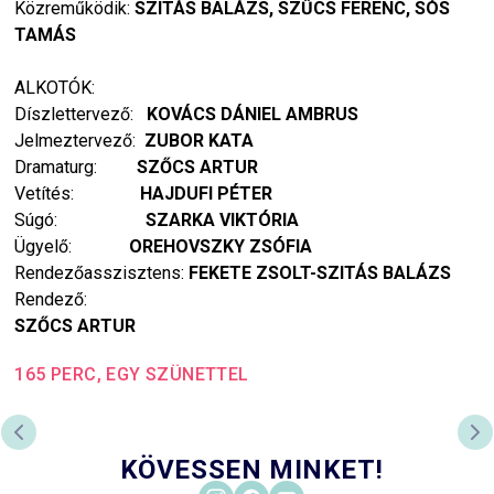
Közreműködik:
SZITÁS BALÁZS, SZŰCS FERENC, SÓS
TAMÁS
ALKOTÓK:
Díszlettervező:
KOVÁCS DÁNIEL AMBRUS
Jelmeztervező:
ZUBOR KATA
Dramaturg:
SZŐCS ARTUR
Vetítés:
HAJDUFI PÉTER
Súgó:
SZARKA VIKTÓRIA
Ügyelő:
OREHOVSZKY ZSÓFIA
Rendezőasszisztens:
FEKETE ZSOLT-SZITÁS BALÁZS
Rendező:
SZŐCS ARTUR
165 PERC, EGY SZÜNETTEL
PREVIOUS SLIDE
NE
KÖVESSEN MINKET!