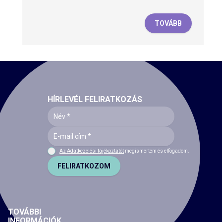
TOVÁBB
HÍRLEVÉL FELIRATKOZÁS
Az Adatkezelési tájékoztatót
megismertem és elfogadom.
FELIRATKOZOM
TOVÁBBI
INFORMÁCIÓK