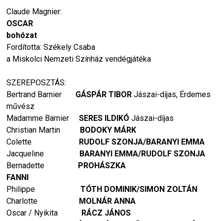
Claude Magnier:
OSCAR
bohózat
Fordította: Székely Csaba
a Miskolci Nemzeti Színház vendégjátéka
SZEREPOSZTÁS:
Bertrand Barnier
GÁSPÁR TIBOR
Jászai-díjas, Érdemes
művész
Madamme Barnier
SERES ILDIKÓ
Jászai-díjas
Christian Martin
BODOKY MÁRK
Colette
RUDOLF SZONJA/BARANYI EMMA
Jacqueline
BARANYI EMMA/RUDOLF SZONJA
Bernadette
PROHÁSZKA
FANNI
Philippe
TÓTH DOMINIK/SIMON ZOLTÁN
Charlotte
MOLNÁR ANNA
Oscar / Nyikita
RÁCZ JÁNOS