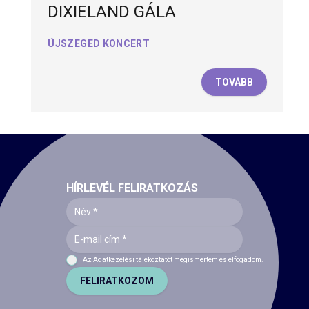
DIXIELAND GÁLA
ÚJSZEGED KONCERT
TOVÁBB
HÍRLEVÉL FELIRATKOZÁS
Az Adatkezelési tájékoztatót
megismertem és elfogadom.
FELIRATKOZOM