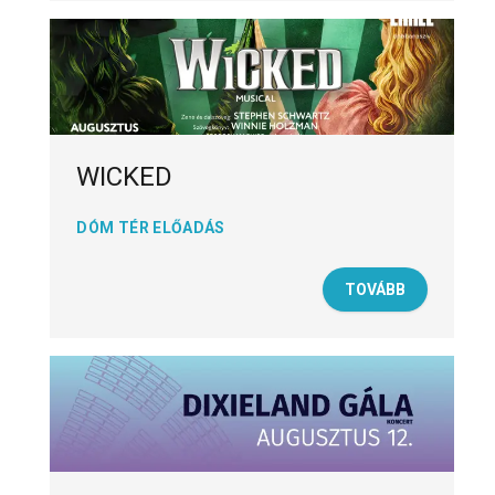
WICKED
DÓM TÉR ELŐADÁS
TOVÁBB