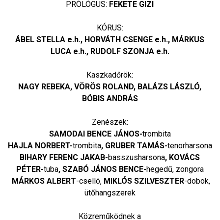
PRÓLÓGUS:
FEKETE GIZI
KÓRUS:
ÁBEL STELLA e.h., HORVÁTH CSENGE e.h., MÁRKUS
LUCA e.h., RUDOLF SZONJA e.h.
Kaszkadőrök:
NAGY REBEKA, VÖRÖS ROLAND, BALÁZS LÁSZLÓ,
BÓBIS ANDRÁS
Zenészek:
SAMODAI BENCE JÁNOS-
trombita
HAJLA NORBERT-
trombita
, GRUBER TAMÁS-
tenorharsona
BIHARY FERENC JAKAB-
basszusharsona
, KOVÁCS
PÉTER-
tuba
, SZABÓ JÁNOS BENCE-
hegedű, zongora
MÁRKOS ALBERT
-cselló,
MIKLÓS SZILVESZTER
-dobok,
ütőhangszerek
Közreműködnek a