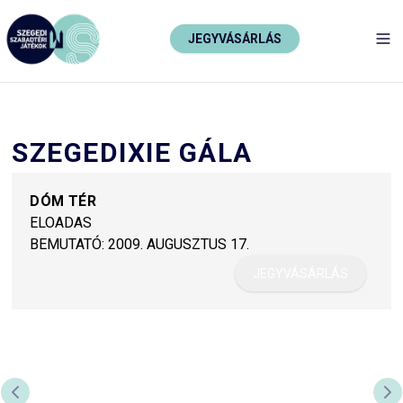
JEGYVÁSÁRLÁS
TO
SZEGEDIXIE GÁLA
DÓM TÉR
ELOADAS
BEMUTATÓ:
2009. AUGUSZTUS 17.
JEGYVÁSÁRLÁS
PREVIOUS SLIDE
NE