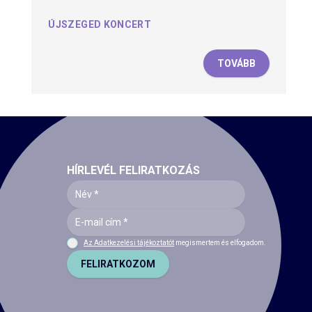
ÚJSZEGED KONCERT
TOVÁBB
HÍRLEVÉL FELIRATKOZÁS
Az Adatkezelési tájékoztatót
megismertem és elfogadom.
FELIRATKOZOM