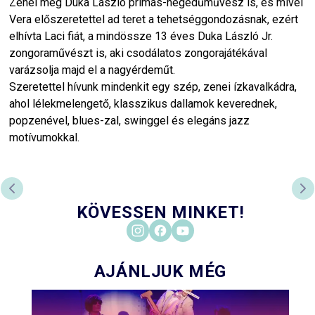
Zenél még Duka László prímás-hegedűművész is, és mivel
Vera előszeretettel ad teret a tehetséggondozásnak, ezért
elhívta Laci fiát, a mindössze 13 éves Duka László Jr.
zongoraművészt is, aki csodálatos zongorajátékával
varázsolja majd el a nagyérdeműt.
Szeretettel hívunk mindenkit egy szép, zenei ízkavalkádra,
ahol lélekmelengető, klasszikus dallamok keverednek,
popzenével, blues-zal, swinggel és elegáns jazz
motívumokkal.
PREVIOUS SLIDE
NE
KÖVESSEN MINKET!
AJÁNLJUK MÉG