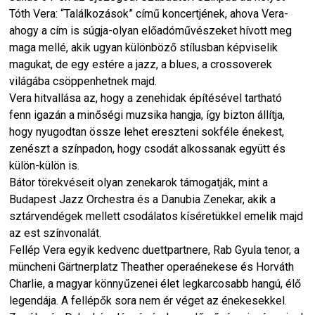
Tóth Vera: “Találkozások” című koncertjének, ahova Vera-
ahogy a cím is súgja-olyan előadóművészeket hívott meg
maga mellé, akik ugyan különböző stílusban képviselik
magukat, de egy estére a jazz, a blues, a crossoverek
világába csöppenhetnek majd.
Vera hitvallása az, hogy a zenehidak építésével tartható
fenn igazán a minőségi muzsika hangja, így bizton állítja,
hogy nyugodtan össze lehet ereszteni sokféle énekest,
zenészt a színpadon, hogy csodát alkossanak együtt és
külön-külön is.
Bátor törekvéseit olyan zenekarok támogatják, mint a
Budapest Jazz Orchestra és a Danubia Zenekar, akik a
sztárvendégek mellett csodálatos kíséretükkel emelik majd
az est színvonalát.
Fellép Vera egyik kedvenc duettpartnere, Rab Gyula tenor, a
müncheni Gärtnerplatz Theather operaénekese és Horváth
Charlie, a magyar könnyűzenei élet legkarcosabb hangú, élő
legendája. A fellépők sora nem ér véget az énekesekkel.