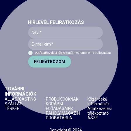
HÍRLEVÉL FELIRATKOZÁS
Az Adatkezelési tájékoztatót
megismertem és elfogadom.
FELIRATKOZOM
TOVÁBBI
INFORMÁCIÓK
ÁLLÁS/CASTING
PRODUKCIÓKNAK
Közérdekű
SZÁLLÁS
KORÁBBI
információk
TÉRKÉP
ELŐADÁSAINK
Adatkezelési
PÁHOLY MAGAZIN
tájékoztató
PRÓBATÁBLA
ÁSZF
Copyright © 2024