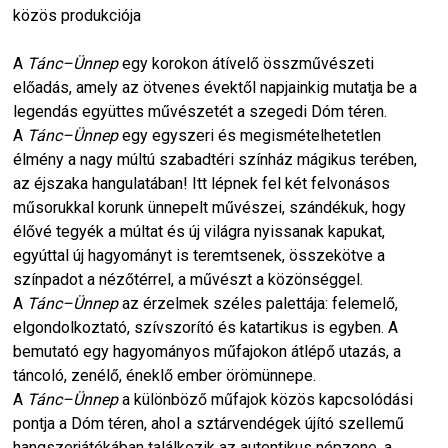
közös produkciója
A
Tánc–Ünnep
egy korokon átívelő összművészeti
előadás, amely az ötvenes évektől napjainkig mutatja be a
legendás együttes művészetét a szegedi Dóm téren.
A
Tánc–Ünnep
egy egyszeri és megismételhetetlen
élmény a nagy múltú szabadtéri színház mágikus terében,
az éjszaka hangulatában! Itt lépnek fel két felvonásos
műsorukkal korunk ünnepelt művészei, szándékuk, hogy
élővé tegyék a múltat és új világra nyissanak kapukat,
egyúttal új hagyományt is teremtsenek, összekötve a
színpadot a nézőtérrel, a művészt a közönséggel.
A
Tánc–Ünnep
az érzelmek széles palettája: felemelő,
elgondolkoztató, szívszorító és katartikus is egyben. A
bemutató egy hagyományos műfajokon átlépő utazás, a
táncoló, zenélő, éneklő ember örömünnepe.
A
Tánc–Ünnep
a különböző műfajok közös kapcsolódási
pontja a Dóm téren, ahol a sztárvendégek újító szellemű
hangszerjátékában találkozik az autentikus népzene, a