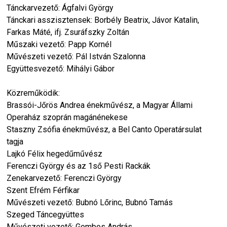
Tánckarvezető: Ágfalvi György
Tánckari asszisztensek: Borbély Beatrix, Jávor Katalin,
Farkas Máté, ifj. Zsuráfszky Zoltán
Műszaki vezető: Papp Kornél
Művészeti vezető: Pál István Szalonna
Együttesvezető: Mihályi Gábor
Közreműködik:
Brassói-Jőrös Andrea énekművész, a Magyar Állami
Operaház szoprán magánénekese
Staszny Zsófia énekművész, a Bel Canto Operatársulat
tagja
Lajkó Félix hegedűművész
Ferenczi György és az 1ső Pesti Rackák
Zenekarvezető: Ferenczi György
Szent Efrém Férfikar
Művészeti vezető: Bubnó Lőrinc, Bubnó Tamás
Szeged Táncegyüttes
Művészeti vezető: Gombos András