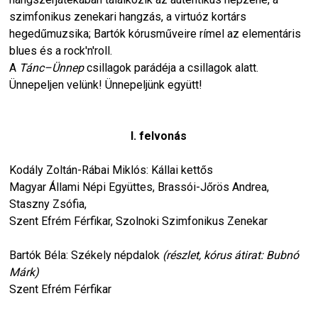
szimfonikus zenekari hangzás, a virtuóz kortárs
hegedűmuzsika; Bartók kórusműveire rímel az elementáris
blues és a rock'n'roll.
A
Tánc–Ünnep
csillagok parádéja a csillagok alatt.
Ünnepeljen velünk! Ünnepeljünk együtt!
I. felvonás
Kodály Zoltán-Rábai Miklós: Kállai kettős
Magyar Állami Népi Együttes, Brassói-Jőrös Andrea,
Staszny Zsófia,
Szent Efrém Férfikar, Szolnoki Szimfonikus Zenekar
Bartók Béla: Székely népdalok
(részlet, kórus átirat: Bubnó
Márk)
Szent Efrém Férfikar