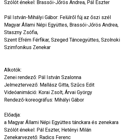
Szólót énekel: Brassói-Jőrös Andrea, Pál Eszter
Pál István-Mihályi Gábor: Felülről fúj az őszi szél
Magyar Állami Népi Együttes, Brassói-Jőrös Andrea,
Staszny Zsófia,
Szent Efrém Férfikar, Szeged Táncegyüttes, Szolnoki
Szimfonikus Zenekar
Alkotók:
Zenei rendező: Pál István Szalonna
Jelmeztervező: Mallász Gitta, Szűcs Edit
Videóanimáció: Korai Zsolt, Árvai György
Rendező-koreográfus: Mihályi Gábor
Előadja:
a Magyar Állami Népi Együttes tánckara és zenekara
Szólót énekel: Pál Eszter, Hetényi Milán
Zenekarvezető: Radics Ferenc