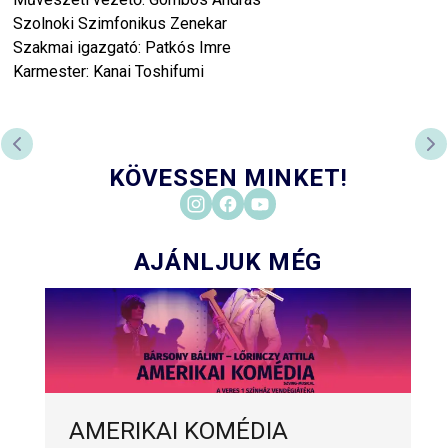
Szolnoki Szimfonikus Zenekar
Szakmai igazgató: Patkós Imre
Karmester: Kanai Toshifumi
PREVIOUS SLIDE
NE
KÖVESSEN MINKET!
AJÁNLJUK MÉG
AMERIKAI KOMÉDIA