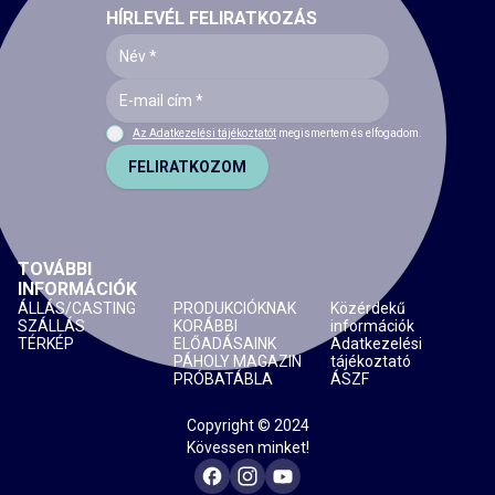
HÍRLEVÉL FELIRATKOZÁS
Az Adatkezelési tájékoztatót
megismertem és elfogadom.
FELIRATKOZOM
TOVÁBBI
INFORMÁCIÓK
ÁLLÁS/CASTING
PRODUKCIÓKNAK
Közérdekű
SZÁLLÁS
KORÁBBI
információk
TÉRKÉP
ELŐADÁSAINK
Adatkezelési
PÁHOLY MAGAZIN
tájékoztató
PRÓBATÁBLA
ÁSZF
Copyright © 2024
Kövessen minket!