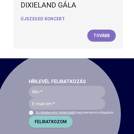
DIXIELAND GÁLA
ÚJSZEGED KONCERT
TOVÁBB
HÍRLEVÉL FELIRATKOZÁS
Az Adatkezelési tájékoztatót
megismertem és elfogadom.
FELIRATKOZOM