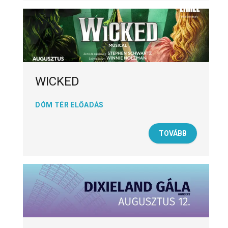
WICKED
DÓM TÉR ELŐADÁS
TOVÁBB