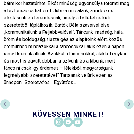
bármikor hazatérhet. E két minőség egyensúlya teremti meg
a biztonságos hátteret. Jubileumi gálánk, a mi közös
alkotásunk és teremtésünk, amely a feltétel nélküli
szeretetből táplálkozik. Bartók Béla szavaival élve
„kommunikálunk a Feljebbvalóval”. Táncunk imádság, hála,
öröm és boldogság, tisztelgés az alapítóink előtt, közös
örömünnep mindazokkal a táncosokkal, akik ezen a napon
ismét közénk állnak. Azokkal a táncosokkal, akikkel egykor
és most is együtt dobban a szívünk és a lábunk, mert
táncolni csak így érdemes – lélekből, magyarságunk
legmélyebb szeretetével." Tartsanak velünk ezen az
ünnepen…Szeretve’es… Együtt’es...
PREVIOUS SLIDE
NE
KÖVESSEN MINKET!