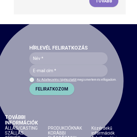
TOVÁBB
HÍRLEVÉL FELIRATKOZÁS
Az Adatkezelési tájékoztatót
megismertem és elfogadom.
FELIRATKOZOM
TOVÁBBI
INFORMÁCIÓK
ÁLLÁS/CASTING
PRODUKCIÓKNAK
Közérdekű
SZÁLLÁS
KORÁBBI
információk