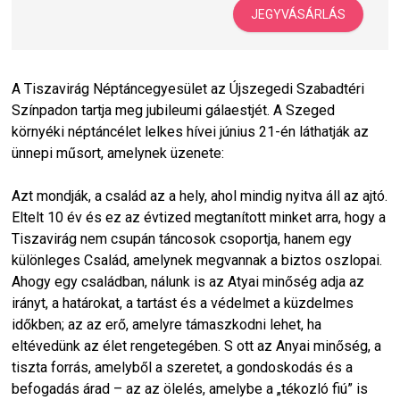
JEGYVÁSÁRLÁS
A Tiszavirág Néptáncegyesület az Újszegedi Szabadtéri
Színpadon tartja meg jubileumi gálaestjét. A Szeged
környéki néptáncélet lelkes hívei június 21-én láthatják az
ünnepi műsort, amelynek üzenete:
Azt mondják, a család az a hely, ahol mindig nyitva áll az ajtó.
Eltelt 10 év és ez az évtized megtanított minket arra, hogy a
Tiszavirág nem csupán táncosok csoportja, hanem egy
különleges Család, amelynek megvannak a biztos oszlopai.
Ahogy egy családban, nálunk is az Atyai minőség adja az
irányt, a határokat, a tartást és a védelmet a küzdelmes
időkben; az az erő, amelyre támaszkodni lehet, ha
eltévedünk az élet rengetegében. S ott az Anyai minőség, a
tiszta forrás, amelyből a szeretet, a gondoskodás és a
befogadás árad – az az ölelés, amelybe a „tékozló fiú” is