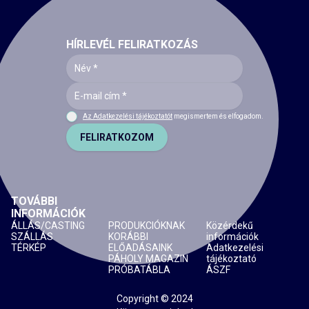
HÍRLEVÉL FELIRATKOZÁS
Az Adatkezelési tájékoztatót
megismertem és elfogadom.
FELIRATKOZOM
TOVÁBBI
INFORMÁCIÓK
ÁLLÁS/CASTING
PRODUKCIÓKNAK
Közérdekű
SZÁLLÁS
KORÁBBI
információk
TÉRKÉP
ELŐADÁSAINK
Adatkezelési
PÁHOLY MAGAZIN
tájékoztató
PRÓBATÁBLA
ÁSZF
Copyright © 2024