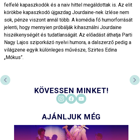
felfelé kapaszkodók és a naiv hittel megáldottak is. Az elit
körökbe kapaszkodó újgazdag Jourdaine-nek ízlése nem
sok, pénze viszont annál több. A komédia fő humorforrását
jelenti, hogy mennyien próbálják kihasználni Jourdaine
hiszékenységét és tudatlanságát. Az előadást áthatja Parti
Nagy Lajos sziporkázó nyelvi humora, a dalszerző pedig a
világzene egyik különleges művésze, Szirtes Edina
„Mókus”.
PREVIOUS SLIDE
NE
KÖVESSEN MINKET!
AJÁNLJUK MÉG