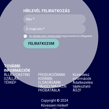
HÍRLEVÉL FELIRATKOZÁS
Az Adatkezelési tájékoztatót
megismertem és elfogadom.
FELIRATKOZOM
TOVÁBBI
INFORMÁCIÓK
ÁLLÁS/CASTING
PRODUKCIÓKNAK
Közérdekű
SZÁLLÁS
KORÁBBI
információk
TÉRKÉP
ELŐADÁSAINK
Adatkezelési
PÁHOLY MAGAZIN
tájékoztató
PRÓBATÁBLA
ÁSZF
Copyright © 2024
Kövessen minket!