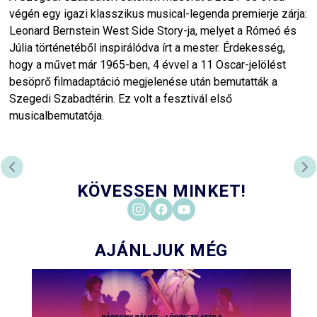
végén egy igazi klasszikus musical-legenda premierje zárja:
Leonard Bernstein West Side Story-ja, melyet a Rómeó és
Júlia történetéből inspirálódva írt a mester. Érdekesség,
hogy a művet már 1965-ben, 4 évvel a 11 Oscar-jelölést
besöprő filmadaptáció megjelenése után bemutatták a
Szegedi Szabadtérin. Ez volt a fesztivál első
musicalbemutatója.
PREVIOUS SLIDE
NE
KÖVESSEN MINKET!
AJÁNLJUK MÉG