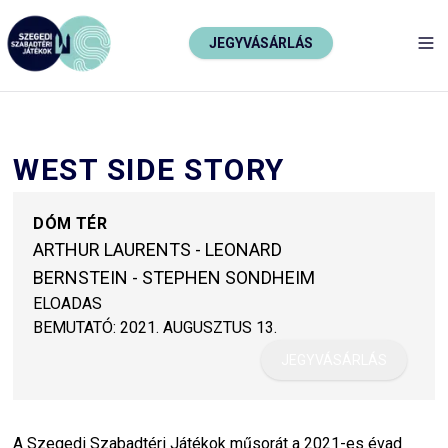
JEGYVÁSÁRLÁS
TO
WEST SIDE STORY
DÓM TÉR
ARTHUR LAURENTS - LEONARD
BERNSTEIN - STEPHEN SONDHEIM
ELOADAS
BEMUTATÓ:
2021. AUGUSZTUS 13.
JEGYVÁSÁRLÁS
A Szegedi Szabadtéri Játékok műsorát a 2021-es évad