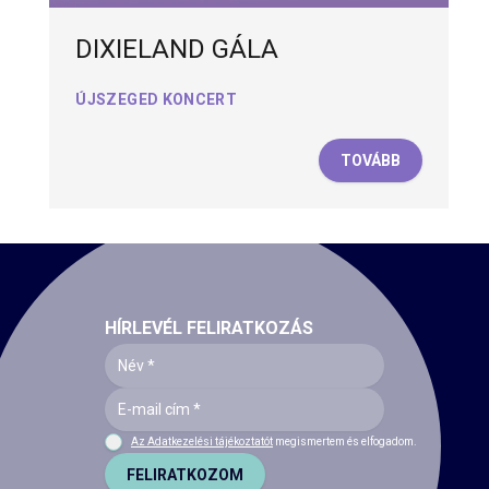
DIXIELAND GÁLA
ÚJSZEGED KONCERT
TOVÁBB
HÍRLEVÉL FELIRATKOZÁS
Az Adatkezelési tájékoztatót
megismertem és elfogadom.
FELIRATKOZOM