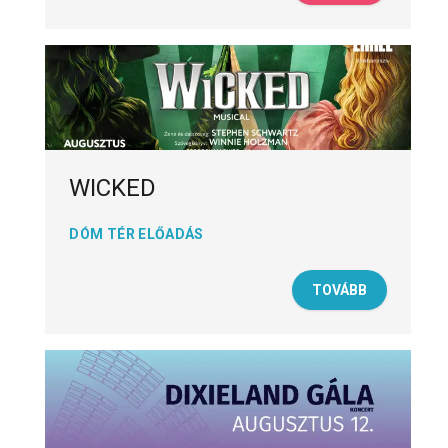
WICKED
DÓM TÉR ELŐADÁS
TOVÁBB