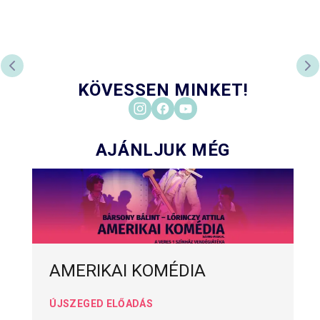
PREVIOUS SLIDE
NE
KÖVESSEN MINKET!
AJÁNLJUK MÉG
AMERIKAI KOMÉDIA
ÚJSZEGED ELŐADÁS