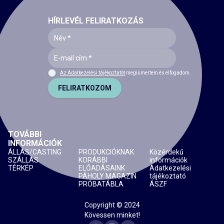
HÍRLEVÉL FELIRATKOZÁS
Az Adatkezelési tájékoztatót
megismertem és elfogadom.
FELIRATKOZOM
TOVÁBBI
INFORMÁCIÓK
ÁLLÁS/CASTING
PRODUKCIÓKNAK
Közérdekű
SZÁLLÁS
KORÁBBI
információk
TÉRKÉP
ELŐADÁSAINK
Adatkezelési
PÁHOLY MAGAZIN
tájékoztató
PRÓBATÁBLA
ÁSZF
Copyright © 2024
Kövessen minket!