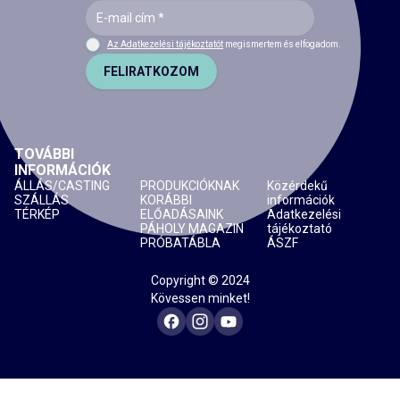
Az Adatkezelési tájékoztatót
megismertem és elfogadom.
FELIRATKOZOM
TOVÁBBI
INFORMÁCIÓK
ÁLLÁS/CASTING
PRODUKCIÓKNAK
Közérdekű
SZÁLLÁS
KORÁBBI
információk
TÉRKÉP
ELŐADÁSAINK
Adatkezelési
PÁHOLY MAGAZIN
tájékoztató
PRÓBATÁBLA
ÁSZF
Copyright © 2024
Kövessen minket!