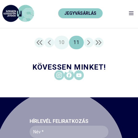
JEGYVÁSÁRLÁS
TO
10
11
KÖVESSEN MINKET!
HÍRLEVÉL FELIRATKOZÁS