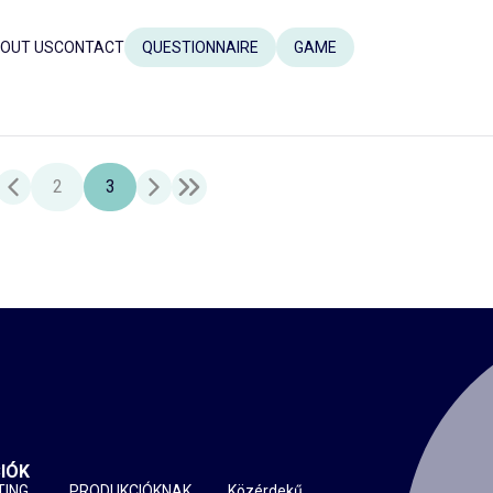
OUT US
CONTACT
QUESTIONNAIRE
GAME
2
3
IÓK
TING
PRODUKCIÓKNAK
Közérdekű