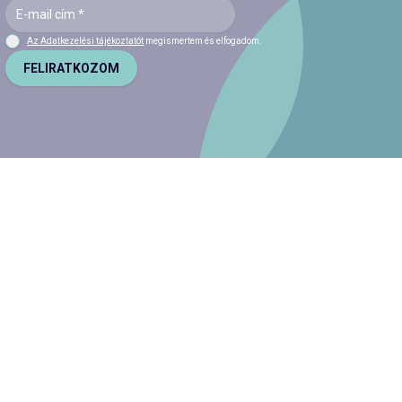
Az Adatkezelési tájékoztatót
megismertem és elfogadom.
FELIRATKOZOM