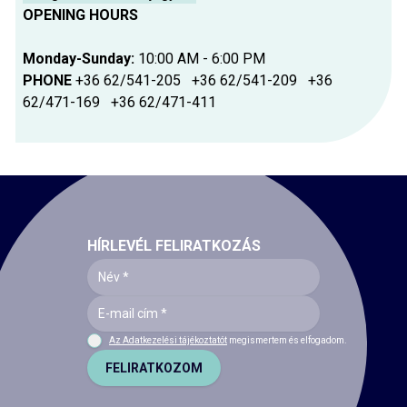
OPENING HOURS
Monday-Sunday:
10:00 AM - 6:00 PM
PHONE
+36 62/541-205 +36 62/541-209 +36
62/471-169 +36 62/471-411
HÍRLEVÉL FELIRATKOZÁS
Az Adatkezelési tájékoztatót
megismertem és elfogadom.
FELIRATKOZOM