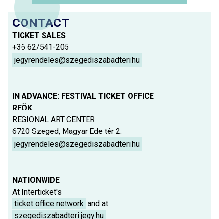
CONTACT
TICKET SALES
+36 62/541-205
jegyrendeles@szegediszabadteri.hu
IN ADVANCE: FESTIVAL TICKET OFFICE
REÖK
REGIONAL ART CENTER
6720 Szeged, Magyar Ede tér 2.
jegyrendeles@szegediszabadteri.hu
NATIONWIDE
At Interticket's
ticket office network
and at
szegediszabadteri.jegy.hu