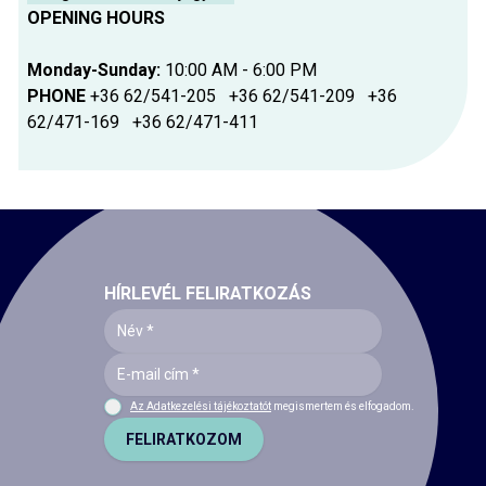
OPENING HOURS
Monday-Sunday:
10:00 AM - 6:00 PM
PHONE
+36 62/541-205 +36 62/541-209 +36
62/471-169 +36 62/471-411
HÍRLEVÉL FELIRATKOZÁS
Az Adatkezelési tájékoztatót
megismertem és elfogadom.
FELIRATKOZOM