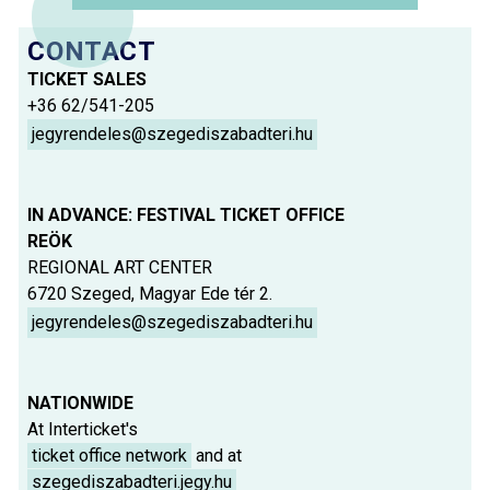
CONTACT
TICKET SALES
+36 62/541-205
jegyrendeles@szegediszabadteri.hu
IN ADVANCE: FESTIVAL TICKET OFFICE
REÖK
REGIONAL ART CENTER
6720 Szeged, Magyar Ede tér 2.
jegyrendeles@szegediszabadteri.hu
NATIONWIDE
At Interticket's
ticket office network
and at
szegediszabadteri.jegy.hu